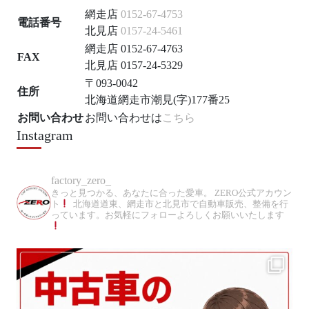
網走店
0152-67-4753
電話番号
北見店
0157-24-5461
網走店 0152-67-4763
FAX
北見店 0157-24-5329
〒093-0042
住所
北海道網走市潮見(字)177番25
お問い合わせ
お問い合わせは
こちら
Instagram
factory_zero_
きっと見つかる、あなたに合った愛車。
ZERO公式アカウン
ト
北海道道東、網走市と北見市で自動車販売、整備を行
っています。お気軽にフォローよろしくお願いいたします